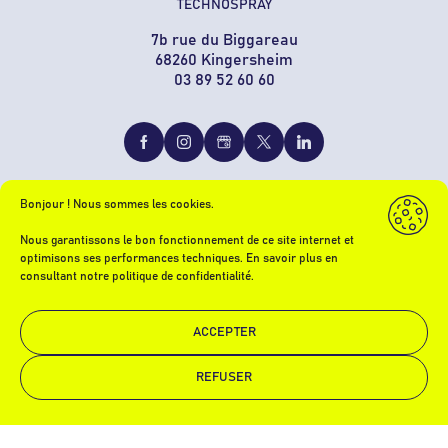
TECHNOSPRAY
7b rue du Biggareau
68260 Kingersheim
03 89 52 60 60
Bonjour ! Nous sommes les cookies.
Nous garantissons le bon fonctionnement de ce site internet et
Mentions légales
optimisons ses performances techniques. En savoir plus en
consultant notre politique de confidentialité.
RGPD
Crédits
ACCEPTER
REFUSER
Demande de devis
Appelez-nous