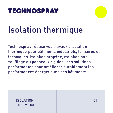
I
s
o
l
a
t
i
o
n
t
h
e
r
m
i
q
u
e
Technospray réalise vos travaux d’isolation
thermique pour bâtiments industriels, tertiaires et
techniques. Isolation projetée, isolation par
soufflage ou panneaux rigides : des solutions
performantes pour améliorer durablement les
performances énergétiques des bâtiments.
ISOLATION
THERMIQUE