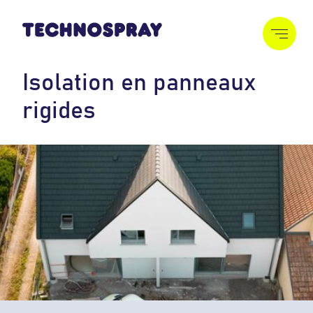
I
s
o
l
a
t
i
o
n
e
n
p
a
n
n
e
a
u
x
r
i
g
i
d
e
s